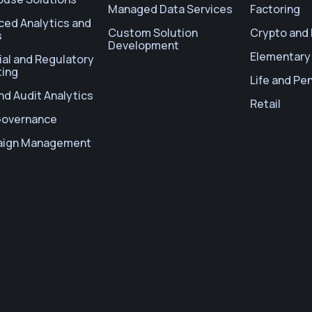
Managed Data Services
Factoring
ced Analytics and
Custom Solution
Crypto and 
s
Development
Elementary
ial and Regulatory
ting
Life and Pe
d Audit Analytics
Retail
Governance
ign Management