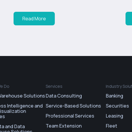
Read More
e Do
Services
Industry Solu
Warehouse Solutions
Data Consulting
Banking
ss Intelligence and
Service-Based Solutions
Securities
isualization
Professional Services
Leasing
ces
Team Extension
Fleet
ta and Data
ouse Solutions