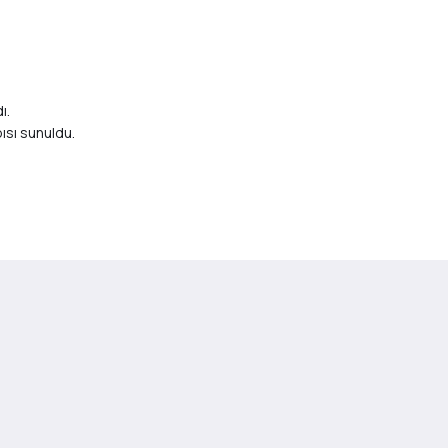
ı.
ısı sunuldu.