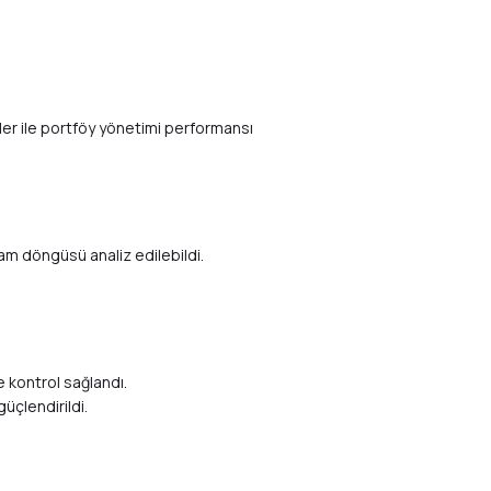
ler ile portföy yönetimi performansı
am döngüsü analiz edilebildi.
e kontrol sağlandı.
çlendirildi.