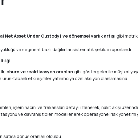
al Net Asset Under Custody) ve dönemsel varlık artışı
gibi metrik
üyüklüğü ve segment bazlı dağılımlar sistematik şekilde raporlandı.
itiği
lik, churn ve reaktivasyon oranları
gibi göstergeler ile müşteri yaş
e ürün-tabanlı etkileşimler yatırımcıya özel aksiyon planlamasına
eri, işlem hacmi ve frekansları detaylı izlenerek, nakit akışı üzerind
asyonu ve davranış tipleri modellenerek operasyonel risk yönetimi gü
n satışa dönüş oranları ölçüldü.