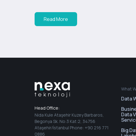
Read More
What W
Data 
Head Office:
Busine
Data V
Nida Kule Ataşehir Kuzey Barbaros,
Servi
Begonya Sk. No:3 Kat:2, 34756
Ataşehir/İstanbul Phone: +90 216 771
Big Da
0886
Lakeh