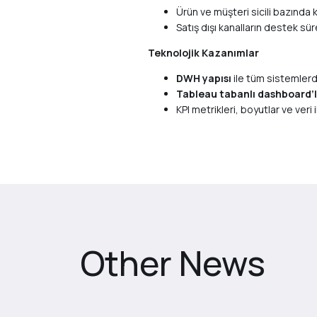
Ürün ve müşteri sicili bazında k
Satış dışı kanalların destek süre
Teknolojik Kazanımlar
DWH yapısı
ile tüm sistemlerde
Tableau tabanlı dashboard’la
KPI metrikleri, boyutlar ve veri
Other News