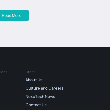
Read More
tions
Other
About Us
Culture and Careers
NexaTech News
Contact Us