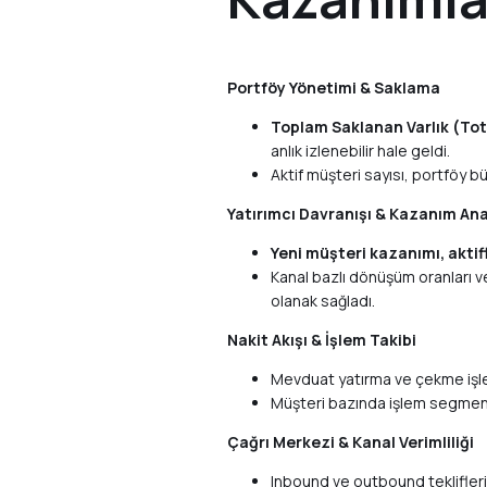
Portföy Yönetimi & Saklama
Toplam Saklanan Varlık (Tot
anlık izlenebilir hale geldi.
Aktif müşteri sayısı, portföy b
Yatırımcı Davranışı & Kazanım Anal
Yeni müşteri kazanımı, aktif
Kanal bazlı dönüşüm oranları v
olanak sağladı.
Nakit Akışı & İşlem Takibi
Mevduat yatırma ve çekme işleml
Müşteri bazında işlem segment
Çağrı Merkezi & Kanal Verimliliği
Inbound ve outbound teklifleri