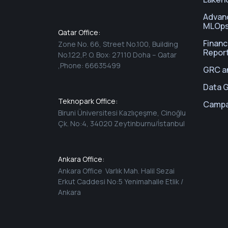
Advan
MLOp
Qatar Office:
Financ
Zone No. 66, Street No.100, Building
Repor
No.122,P. O. Box: 27110 Doha – Qatar
,Phone: 66635499
GRC an
Data 
Teknopark Office:
Campa
Biruni Üniversitesi Kazlıçeşme, Cinoğlu
Çk. No:4, 34020 Zeytinburnu/İstanbul
Ankara Office:
Ankara Office Varlık Mah. Halil Sezai
Erkut Caddesi No:5 Yenimahalle Etlik /
Ankara