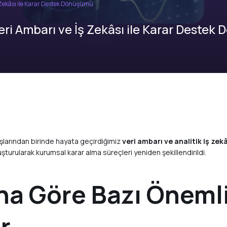
ş Zekâsı ile Karar Destek Dönüşümü
eri Ambarı ve İş Zekâsı ile Karar Destek
uşlarından birinde hayata geçirdiğimiz
veri ambarı ve analitik iş zekâ
şturularak kurumsal karar alma süreçleri yeniden şekillendirildi.
ına Göre Bazı Öneml
r