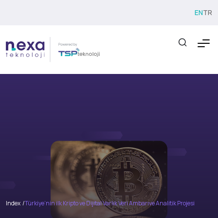
EN
TR
Index
Türkiye’nin ilk Kripto ve Dijital Varlık Veri Ambarıve Analitik Projesi