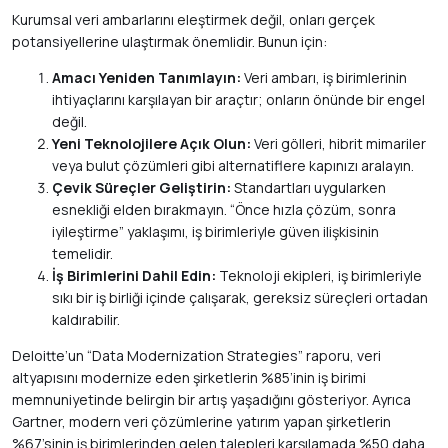
Kurumsal veri ambarlarını eleştirmek değil, onları gerçek
potansiyellerine ulaştırmak önemlidir. Bunun için:
Amacı Yeniden Tanımlayın:
Veri ambarı, iş birimlerinin
ihtiyaçlarını karşılayan bir araçtır; onların önünde bir engel
değil.
Yeni Teknolojilere Açık Olun:
Veri gölleri, hibrit mimariler
veya bulut çözümleri gibi alternatiflere kapınızı aralayın.
Çevik Süreçler Geliştirin:
Standartları uygularken
esnekliği elden bırakmayın. “Önce hızla çözüm, sonra
iyileştirme” yaklaşımı, iş birimleriyle güven ilişkisinin
temelidir.
İş Birimlerini Dahil Edin:
Teknoloji ekipleri, iş birimleriyle
sıkı bir iş birliği içinde çalışarak, gereksiz süreçleri ortadan
kaldırabilir.
Deloitte’un “Data Modernization Strategies” raporu, veri
altyapısını modernize eden şirketlerin %85’inin iş birimi
memnuniyetinde belirgin bir artış yaşadığını gösteriyor. Ayrıca
Gartner, modern veri çözümlerine yatırım yapan şirketlerin
%67’sinin iş birimlerinden gelen talepleri karşılamada %50 daha