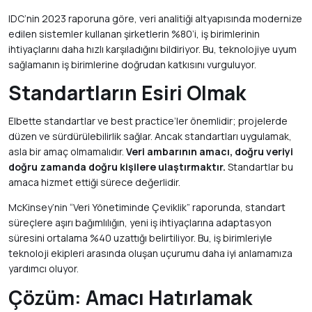
IDC’nin 2023 raporuna göre, veri analitiği altyapısında modernize
edilen sistemler kullanan şirketlerin %80’i, iş birimlerinin
ihtiyaçlarını daha hızlı karşıladığını bildiriyor. Bu, teknolojiye uyum
sağlamanın iş birimlerine doğrudan katkısını vurguluyor.
Standartların Esiri Olmak
Elbette standartlar ve best practice’ler önemlidir; projelerde
düzen ve sürdürülebilirlik sağlar. Ancak standartları uygulamak,
asla bir amaç olmamalıdır.
Veri ambarının amacı, doğru veriyi
doğru zamanda doğru kişilere ulaştırmaktır.
Standartlar bu
amaca hizmet ettiği sürece değerlidir.
McKinsey’nin “Veri Yönetiminde Çeviklik” raporunda, standart
süreçlere aşırı bağımlılığın, yeni iş ihtiyaçlarına adaptasyon
süresini ortalama %40 uzattığı belirtiliyor. Bu, iş birimleriyle
teknoloji ekipleri arasında oluşan uçurumu daha iyi anlamamıza
yardımcı oluyor.
Çözüm: Amacı Hatırlamak