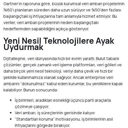
Gartner’ın raporuna göre, büyük kurumsal veri ambarı projelerinin
%60’ı planlanan süreden daha uzun sürüyor ve %50’den fazlası
başlangıçtaki iş ihtiyaçlarına tam anlamıyla hizmet etmiyor. Bu
veriler, veri ambarı projelerinin neden başlangıçtaki
hedeflerinden sapabildiğini açıkça gösteriyor.
Yeni Nesil Teknolojilere Ayak
Uydurmak
Dijitalleşme, veri dünyasında hızlı bir evrim yarattı. Bulut tabanlı
çözümler, gerçek zamanlı veri işleme platformları, veri gölleri ve
daha birçok yeni nesil teknoloji, veriyi daha çevik ve hızlı bir
şekilde kullanmamıza olanak sağlıyor. Ancak enterprise veri
ambarını “dokunulmaz” kabul eden kurumlar, bu yeniliklere kapalı
kalabiliyor. Bunun sonucunda:
İş birimleri, aradıkları esnekliği üçüncü parti araçlarla
çözmeye çalışıyor.
Veri ambarı, iş süreçlerinin gerisinde kalıyor.
“Standartları koruma” motivasyonu, iş birimlerinin asıl
ihtiyaçlarını gölgede bırakıyor.