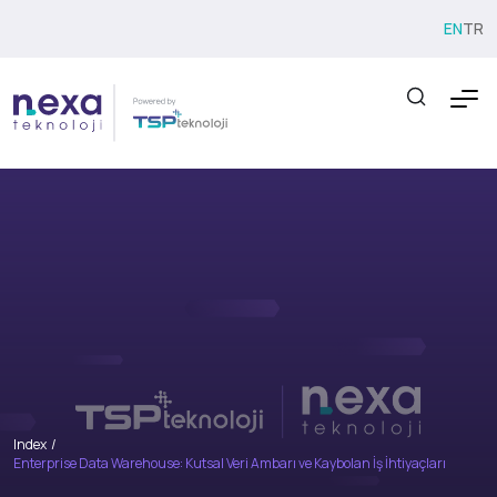
EN
TR
Index
Enterprise Data Warehouse: Kutsal Veri Ambarı ve Kaybolan İş İhtiyaçları