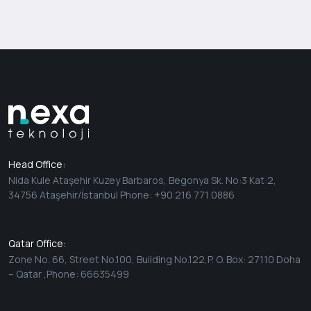
Head Office:
Nida Kule Ataşehir Kuzey Barbaros, Begonya Sk. No:3 Kat:2,
34756 Ataşehir/İstanbul Phone: +90 216 771 0886
Qatar Office:
Zone No. 66, Street No.100, Building No.122,P. O. Box: 27110 Doha
– Qatar ,Phone: 66635499